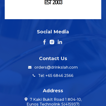
Social Media
Contact Us
orders@drinkslah.com
Tel: +65 6846 2566
Address
7 Kaki Bukit Road 1 #04-10,
Eunos Technolink S(415937)