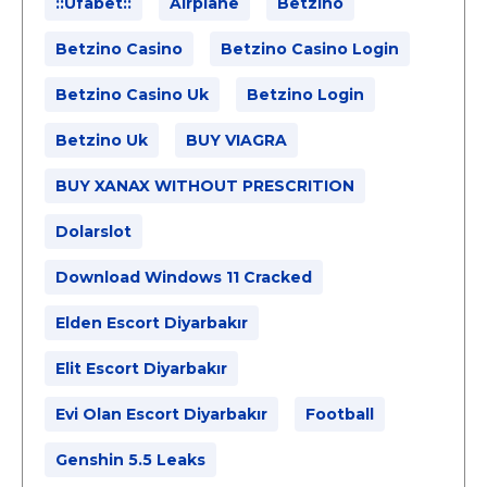
::ufabet::
Airplane
Betzino
Betzino Casino
Betzino Casino Login
Betzino Casino Uk
Betzino Login
Betzino Uk
BUY VIAGRA
BUY XANAX WITHOUT PRESCRITION
Dolarslot
Download Windows 11 Cracked
Elden Escort Diyarbakır
Elit Escort Diyarbakır
Evi Olan Escort Diyarbakır
Football
Genshin 5.5 Leaks